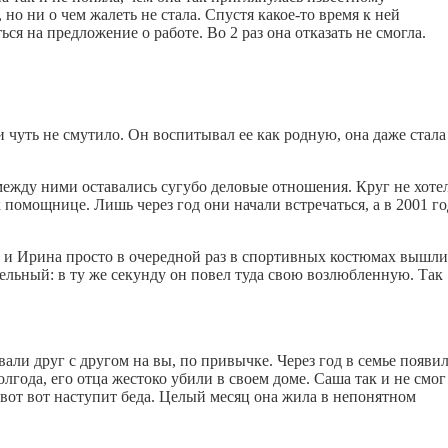
о ни о чем жалеть не стала. Спустя какое-то время к ней
я на предложение о работе. Во 2 раз она отказать не смогла.
ни чуть не смутило. Он воспитывал ее как родную, она даже стала
между ними оставались сугубо деловые отношения. Круг не хоте
помощнице. Лишь через год они начали встречаться, а в 2001 го
и Ирина просто в очередной раз в спортивных костюмах вышли
льный: в ту же секунду он повел туда свою возлюбленную. Так
али друг с другом на вы, по привычке. Через год в семье появи
года, его отца жестоко убили в своем доме. Саша так и не смог
о вот вот наступит беда. Целый месяц она жила в непонятном