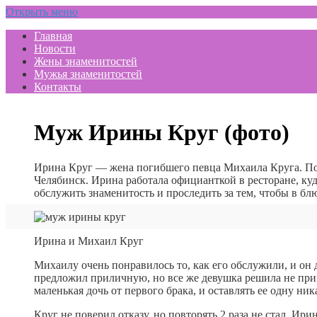
Открыть меню
Главная
Новости
Жены знаменитостей
Мужья знаменитостей
Контакты
Муж Ирины Круг (фото)
Ирина Круг — жена погибшего певца Михаила Круга. По
Челябинск. Ирина работала официанткой в ресторане, куд
обслужить знаменитость и проследить за тем, чтобы в блю
Ирина и Михаил Круг
Михаилу очень понравилось то, как его обслужили, и он 
предложил приличную, но все же девушка решила не при
маленькая дочь от первого брака, и оставлять ее одну ник
Круг не поверил отказу, но повторять 2 раза не стал. Ири