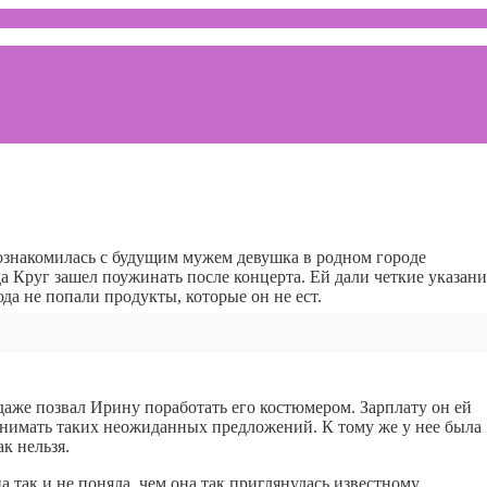
знакомилась с будущим мужем девушка в родном городе
а Круг зашел поужинать после концерта. Ей дали четкие указани
да не попали продукты, которые он не ест.
даже позвал Ирину поработать его костюмером. Зарплату он ей
нимать таких неожиданных предложений. К тому же у нее была
ак нельзя.
на так и не поняла, чем она так приглянулась известному