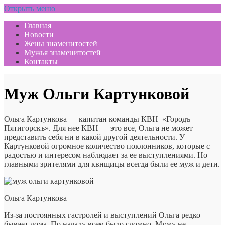
Открыть меню
Главная
Новости
Жены знаменитостей
Мужья знаменитостей
Контакты
Муж Ольги Картунковой
Ольга Картункова — капитан команды КВН «Городъ
Пятигорскъ». Для нее КВН — это все, Ольга не может
представить себя ни в какой другой деятельности. У
Картунковой огромное количество поклонников, которые с
радостью и интересом наблюдает за ее выступлениями. Но
главными зрителями для квнщицы всегда были ее муж и дети.
Ольга Картункова
Из-за постоянных гастролей и выступлений Ольга редко
бывает дома. По началу всем было сложно. Мужу не