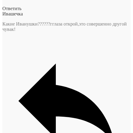
Ответить
Ивашечка
Какие Иванушки??????гглаза открой,это совершенно другой
чувак!