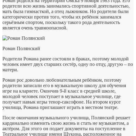
Роман родился на территории Омска 9 ноября 1983 года. Его
родители всю жизнь занимались спортивной деятельностью,
мать была гимнасткой, а отец лыжником. Но родители были
категорически против того, чтобы их ребёнок занимался
серьёзным спортом, поскольку такого рода деятельность
является очень травмоопасной.
Роман Полянский
Родители Романа ранее состояли в браках, поэтому молодой
человек имеет двух старших сестёр, одну по отцу, другую – по
матери.
Роман рос довольно любознательным ребёнком, поэтому
родители записали его в музыкальную школу для обучения
игре на кларнете. Окончив 9-й класс в средней школе,
молодой человек поступает в музыкальное училище, где
получает навык игры тенор-саксофоне. На втором курсе
училища, Романа приглашают играть в местном театре.
После окончания музыкального училища, Полянский решает
кардинально изменить свою жизнь и стать не музыкантом, а
актёром. Для этого он подает документы на поступление в
Театральное училище имени Щукина, расположенное на