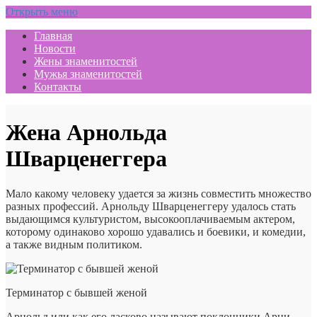
Открыть меню
Главная
Новости
Жены знаменитостей
Мужья знаменитостей
Контакты
Жена Арнольда
Шварценеггера
Мало какому человеку удается за жизнь совместить множество
разных профессий. Арнольду Шварценеггеру удалось стать
выдающимся культуристом, высокооплачиваемым актером,
которому одинаково хорошо удавались и боевики, и комедии,
а также видным политиком.
Терминатор с бывшей женой
Арнольд или как его ласково называют поклонники Арни,