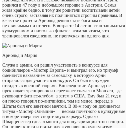
родился в 47 году в небольшом городке в Австрии. Семья
жила крайне бедно, к тому же родители воспитывали детей
очень строго, заставляя их подчиняться строгим правилам. В
качестве протеста Арнольд решил стать богатым и
независимым ни от чего. В возрасте 14 лет он стал заниматься
культуризмом и настолько фанател этим занятием, что
тренировался ежедневно, не пропуская ни одного дня.
Арнольд и Мария
Служа в армии, он решил участвовать в конкурсе для
бодибилдеров «Мистер Европа» и выиграл его, но триумф
сменяется наказанием за самоволку, в которую Арни
отправился для участия в конкурсе. Он был вынужден
отсидеть в военной тюрьме. Впоследствии Арнольд не
прекращает тренировок и переезжает сначала в Мюнхен, где
руководит фитнес-клубом, а затем в США. Ему был 21 год и
он плохо говорил по-английски, тем не менее, переезд в
Штаты был его заветной мечтой. В 80-м году он добивается
титула «Мистер Олимпия» — весьма почетного в культуризме
и вскоре завершает спортивную карьеру. Однако
Шварценеггер сделал много для популяризации этого спорта.
Он пишет книги и статьи для журналов по культуризму,