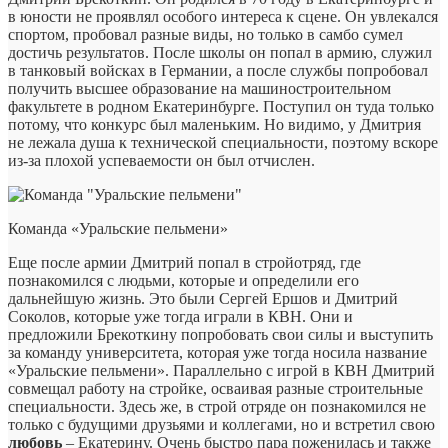
в юности не проявлял особого интереса к сцене. Он увлекался
спортом, пробовал разные виды, но только в самбо сумел
достичь результатов. После школы он попал в армию, служил
в танковый войсках в Германии, а после службы попробовал
получить высшее образование на машиностроительном
факультете в родном Екатеринбурге. Поступил он туда только
потому, что конкурс был маленьким. Но видимо, у Дмитрия
не лежала душа к технической специальности, поэтому вскоре
из-за плохой успеваемости он был отчислен.
Команда «Уральские пельмени»
Еще после армии Дмитрий попал в стройотряд, где
познакомился с людьми, которые и определили его
дальнейшую жизнь. Это были Сергей Ершов и Дмитрий
Соколов, которые уже тогда играли в КВН. Они и
предложили Брекоткину попробовать свои силы и выступить
за команду университета, которая уже тогда носила название
«Уральские пельмени». Параллельно с игрой в КВН Дмитрий
совмещал работу на стройке, осваивая разные строительные
специальности. Здесь же, в строй отряде он познакомился не
только с будущими друзьями и коллегами, но и встретил свою
любовь
– Екатерину. Очень быстро пара поженилась и также