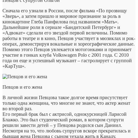
Певцов с супругой Ольгой
Сначала его узнали в России, после фильма «По прозвищу
«Зверь», а затем пришло и мировое признание за роль в
кинокартине Глеба Панфилова под названием «Мать».
Дальнейшие роли в сериале «Бандитский Петербург» и
«Адвокат» сделали его звездой первой величины. Помимо
работы в театре и в кино, Певцов участвует в мюзиклах и рок-
операх, демонстрируя вокальные и хореографические данные.
Помимо этого Певцов увлекается мотогонками и принимает
участие в гонках клуба Volkswagen Polo с 2001 года. С 2010
года он еще и успешный музыкант – гастролирует с группой
«КарТуш».
Певцов и его жена
В личной жизни Певцова такое долгое время присутствует
только одна женщина, что многие не знают, что актер женат
во второй раз.
Его первый брак был с актрисой, однокурсницей Ларисой
Блажко. Это был студенческий роман, в котором супруги
решили завести детей – у Певцова родился сын Даниил.
Несмотря на то, что любовь супругов вскоре прекратилась и
бывшая жена Певцова с сыном уехала жить в Канаду,