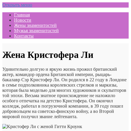
Открыть меню
Главная
Новости
Жены знаменитостей
Мужья знаменитостей
Контакты
Жена Кристофера Ли
Удивительно долгую и яркую жизнь прожил британский
актер, командор ордена Британской империи, рыцарь-
бакалавр Сэр Кристофер Ли. Он родился в 22 году в Лондоне
в семье подполковника королевских стрелков и маркизы,
которая была моделью для многих художников и скульпторов
той эпохи. Весьма знатное происхождение не наложило
особого отпечатка на детство Кристофера. Он окончил
колледж, работал в погрузочной компании, в 39 году пошел
добровольцем на советско-финскую войну, а во Второй
мировой получил звание лейтенанта.