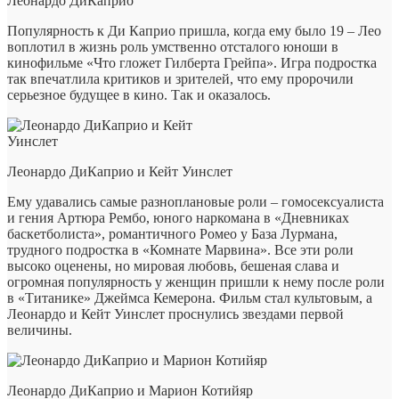
Леонардо ДиКаприо
Популярность к Ди Каприо пришла, когда ему было 19 – Лео
воплотил в жизнь роль умственно отсталого юноши в
кинофильме «Что гложет Гилберта Грейпа». Игра подростка
так впечатлила критиков и зрителей, что ему пророчили
серьезное будущее в кино. Так и оказалось.
Леонардо ДиКаприо и Кейт Уинслет
Ему удавались самые разноплановые роли – гомосексуалиста
и гения Артюра Рембо, юного наркомана в «Дневниках
баскетболиста», романтичного Ромео у База Лурмана,
трудного подростка в «Комнате Марвина». Все эти роли
высоко оценены, но мировая любовь, бешеная слава и
огромная популярность у женщин пришли к нему после роли
в «Титанике» Джеймса Кемерона. Фильм стал культовым, а
Леонардо и Кейт Уинслет проснулись звездами первой
величины.
Леонардо ДиКаприо и Марион Котийяр