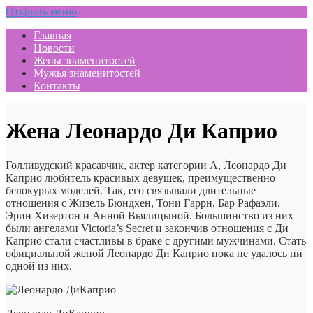
Открыть меню
Главная
Новости
Жены знаменитостей
Мужья знаменитостей
Контакты
Жена Леонардо Ди Каприо
Голливудский красавчик, актер категории А, Леонардо Ди
Каприо любитель красивых девушек, преимущественно
белокурых моделей. Так, его связывали длительные
отношения с Жизель Бюндхен, Тони Гаррн, Бар Рафаэли,
Эрин Хизертон и Анной Вьялицыной. Большинство из них
были ангелами Victoria’s Secret и закончив отношения с Ди
Каприо стали счастливы в браке с другими мужчинами. Стать
официальной женой Леонардо Ди Каприо пока не удалось ни
одной из них.