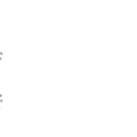
а,
и
а
не
.