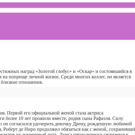
рестижных наград «Золотой глобус» и «Оскар» и состоявшийся в
м на поприще личной жизни. Среди многих коллег, он является
 близкие отношения.
ым. Первой его официальной женой стала актриса
и более 10 лет прожили вместе, родив сына Рафаэля. Силу
что он согласился удочерить девочку Дрену, рожденную любимой
, Роберт де Ниро продолжил обязаться как с женой, сохранивше
ределив их жизненный путь. Дочка периодически снимается в