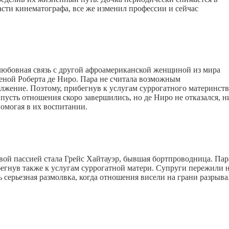
асти кинематографа, все же изменил профессии и сейчас
бовная связь с другой афроамериканской женщиной из мира
еной Роберта де Ниро. Пара не считала возможным
олжение. Поэтому, прибегнув к услугам суррогатного материнств
пусть отношения скоро завершились, но де Ниро не отказался, н
помогая в их воспитании.
вой пассией стала Грейс Хайтауэр, бывшая бортпроводница. Пар
бегнув также к услугам суррогатной матери. Супруги пережили 
 серьезная размолвка, когда отношения висели на грани разрыва