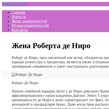
Открыть меню
Главная
Новости
Жены знаменитостей
Мужья знаменитостей
Контакты
Жена Роберта де Ниро
Роберт де Ниро, прославленный как актер, обладатель п
карьере режиссера и продюсера, является также успешны
примерным семьянином и умеет выстраивать длительные
Роберт Де Ниро
Начало семейной карьеры было у де Ниро довольно бурн
афроамериканского происхождения Дайэнн Эббот. Супруг
привязанности де Ниро к жене характеризует тот факт, 
женщиной в предыдущем браке. Даже когда брак распался
с ним прекрасные отношения так и со своими детьми, оп