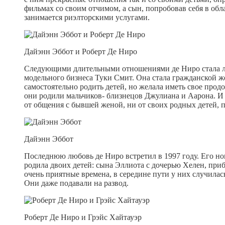
фильмах со своим отчимом, а сын, попробовав себя в обл
занимается риэлторскими услугами.
Дайэнн Эббот и Роберт Де Ниро
Следующими длительными отношениями де Ниро стала лю
модельного бизнеса Туки Смит. Она стала гражданской ж
самостоятельно родить детей, но желала иметь свое прод
они родили мальчиков- близнецов Джулиана и Аарона. И 
от общения с бывшей женой, ни от своих родных детей, 
Дайэнн Эббот
Последнюю любовь де Ниро встретил в 1997 году. Его но
родила двоих детей: сына Эллиота с дочерью Хелен, при
очень приятные времена, в середине пути у них случилась
Они даже подавали на развод.
Роберт Де Ниро и Грэйс Хайтауэр