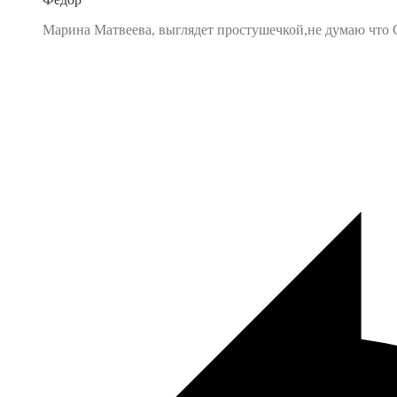
Марина Матвеева, выглядет простушечкой,не думаю что С