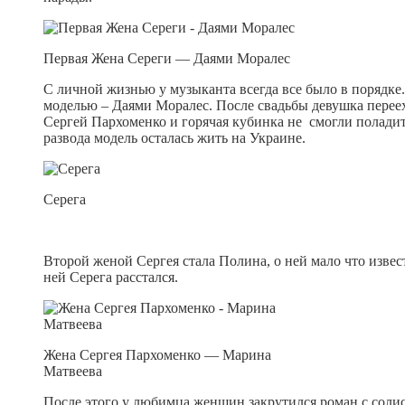
Первая Жена Сереги — Даями Моралес
С личной жизнью у музыканта всегда все было в порядке.
моделью – Даями Моралес. После свадьбы девушка переех
Сергей Пархоменко и горячая кубинка не смогли полади
развода модель осталась жить на Украине.
Серега
Второй женой Сергея стала Полина, о ней мало что извест
ней Серега расстался.
Жена Сергея Пархоменко — Марина
Матвеева
После этого у любимца женщин закрутился роман с сол