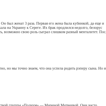
 Он был женат 3 раза. Первая его жена была кубинкой, да еще и
ала на Украину к Сереге. Их брак продлился недолго, белорус
ть, возможно свою роль сыграл слишком разный менталитет. Пос
но, но мы точно знаем, что она успела родить рэперу сына. Но и
исткой группы «Подиум» — Мариной Матвеевой. Они часто