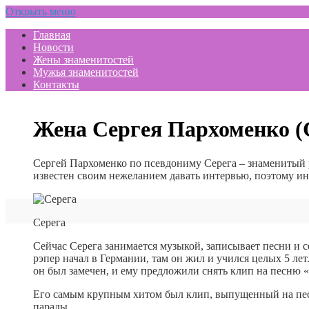
Открыть меню
Главная
Новости
Жены знаменитостей
Мужья знаменитостей
Контакты
Жена Сергея Пархоменко (
Сергей Пархоменко по псевдониму Серега – знаменитый р
известен своим нежеланием давать интервью, поэтому ин
Серега
Сейчас Серега занимается музыкой, записывает песни и
рэпер начал в Германии, там он жил и учился целых 5 ле
он был замечен, и ему предложили снять клип на песню 
Его самым крупным хитом был клип, выпущенный на песн
парады.