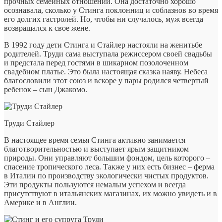
прочных семейных отношений. Она достаточно хорошо
осознавала, сколько у Стинга поклонниц и соблазнов во время
его долгих гастролей. Но, чтобы ни случалось, муж всегда
возвращался к свое жене.
В 1992 году дети Стинга и Стайлер настояли на женитьбе
родителей. Труди сама выступала режиссером своей свадьбы
и предстала перед гостями в шикарном позолоченном
свадебном платье. Это была настоящая сказка наяву. Небеса
благословили этот союз и вскоре у пары родился четвертый
ребенок – сын Джакомо.
Труди Стайлер
В настоящее время семья Стинга активно занимается
благотворительностью и выступает ярым защитником
природы. Они управляют большим фондом, цель которого –
спасение тропического леса. Также у них есть бизнес – ферма
в Италии по производству экологически чистых продуктов.
Эти продукты пользуются немалым успехом и всегда
присутствуют в итальянских магазинах, их можно увидеть и в
Америке и в Англии.