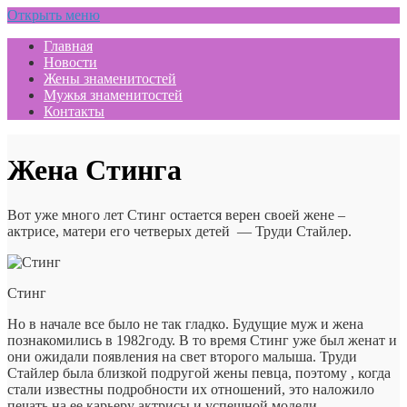
Открыть меню
Главная
Новости
Жены знаменитостей
Мужья знаменитостей
Контакты
Жена Стинга
Вот уже много лет Стинг остается верен своей жене –
актрисе, матери его четверых детей — Труди Стайлер.
Стинг
Но в начале все было не так гладко. Будущие муж и жена
познакомились в 1982году. В то время Стинг уже был женат и
они ожидали появления на свет второго малыша. Труди
Стайлер была близкой подругой жены певца, поэтому , когда
стали известны подробности их отношений, это наложило
печать на ее карьеру актрисы и успешной модели.