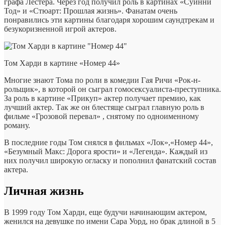
графа Лестера. Через год получил роль в картинах «Суинни
Тод» и «Стюарт: Прошлая жизнь». Фанатам очень
понравились эти картины благодаря хорошим саундтрекам и
безукоризненной игрой актеров.
Том Харди в картине «Номер 44»
Многие знают Тома по роли в комедии Гая Ричи «Рок-н-
рольщик», в которой он сыграл гомосексуалиста-преступника.
За роль в картине «Прикуп» актер получает премию, как
лучший актер. Так же он блестяще сыграл главную роль в
фильме «Грозовой перевал» , снятому по одноименному
роману.
В последние годы Том снялся в фильмах «Лок»,«Номер 44»,
«Безумный Макс: Дорога ярости» и «Легенда». Каждый из
них получил широкую огласку и пополнил фанатский состав
актера.
Личная жизнь
В 1999 году Том Харди, еще будучи начинающим актером,
женился на девушке по имени Сара Уорд, но брак длиной в 5