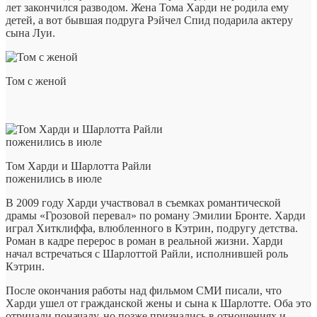
лет закончился разводом. Жена Тома Харди не родила ему
детей, а вот бывшая подруга Рэйчел Спид подарила актеру
сына Луи.
Том с женой
Том Харди и Шарлотта Райли
поженились в июле
В 2009 году Харди участвовал в съемках романтической
драмы «Грозовой перевал» по роману Эмилии Бронте. Харди
играл Хитклиффа, влюбленного в Кэтрин, подругу детства.
Роман в кадре перерос в роман в реальной жизни. Харди
начал встречаться с Шарлоттой Райли, исполнившей роль
Кэтрин.
После окончания работы над фильмом СМИ писали, что
Харди ушел от гражданской жены и сына к Шарлотте. Оба это
отрицали поначалу, но позже признались в отношениях и