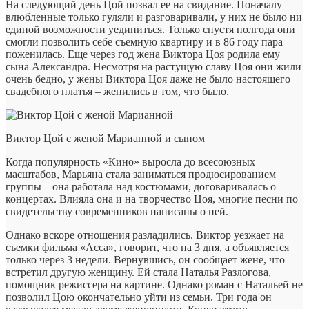
На следующий день Цой позвал ее на свидание. Поначалу
влюбленные только гуляли и разговаривали, у них не было ни
единой возможности уединиться. Только спустя полгода они
смогли позволить себе съемную квартиру и в 86 году пара
поженилась. Еще через год жена Виктора Цоя родила ему
сына Александра. Несмотря на растущую славу Цоя они жили
очень бедно, у жены Виктора Цоя даже не было настоящего
свадебного платья – женились в том, что было.
Виктор Цой с женой Марианной и сыном
Когда популярность «Кино» выросла до всесоюзных
масштабов, Марьяна стала заниматься продюсированием
группы – она работала над костюмами, договаривалась о
концертах. Влияла она и на творчество Цоя, многие песни по
свидетельству современников написаны о ней.
Однако вскоре отношения разладились. Виктор уезжает на
съемки фильма «Асса», говорит, что на 3 дня, а объявляется
только через 3 недели. Вернувшись, он сообщает жене, что
встретил другую женщину. Ей стала Наталья Разлогова,
помощник режиссера на картине. Однако роман с Натальей не
позволил Цою окончательно уйти из семьи. Три года он