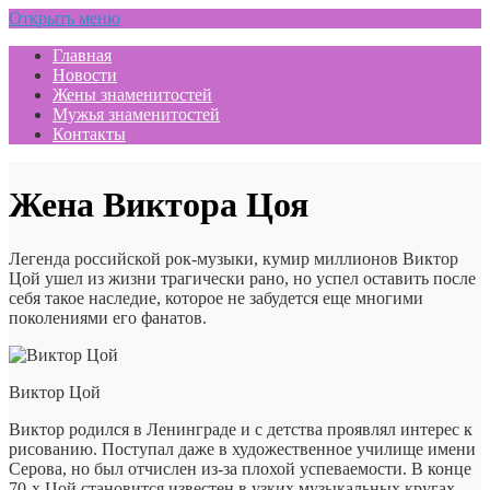
Открыть меню
Главная
Новости
Жены знаменитостей
Мужья знаменитостей
Контакты
Жена Виктора Цоя
Легенда российской рок-музыки, кумир миллионов Виктор
Цой ушел из жизни трагически рано, но успел оставить после
себя такое наследие, которое не забудется еще многими
поколениями его фанатов.
Виктор Цой
Виктор родился в Ленинграде и с детства проявлял интерес к
рисованию. Поступал даже в художественное училище имени
Серова, но был отчислен из-за плохой успеваемости. В конце
70-х Цой становится известен в узких музыкальных кругах