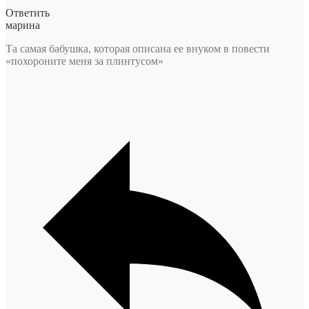
Ответить
марина
Та самая бабушка, которая описана ее внуком в повести
«похороните меня за плинтусом»