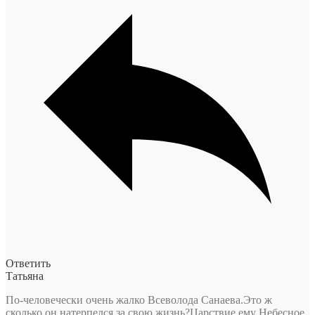
Ответить
Татьяна
По-человечески очень жалко Всеволода Санаева.Это ж
сколько он натерпелся за свою жизнь?Царствие ему Небесное.