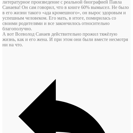
литературное произведение с реальной биографией Павла
Санаева! Он сам говорил, что в книге 60% вымысел. Не было
в его жизни такого «ада кромешного», он вырос здоровым и
успешным человеком. Его мать, в итоге, помирилась со
своими родителями и все закончилось относительно
благополучно.
А вот Всеволод Санаев действительно прожил тяжёлую
жизнь, как и его жена. И при этом они были вместе несмотря
ни на что.