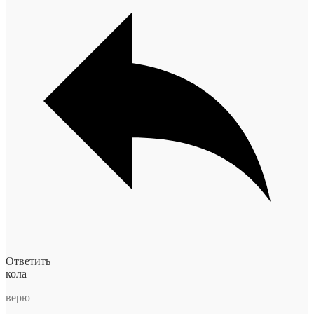
Ответить
кола
верю