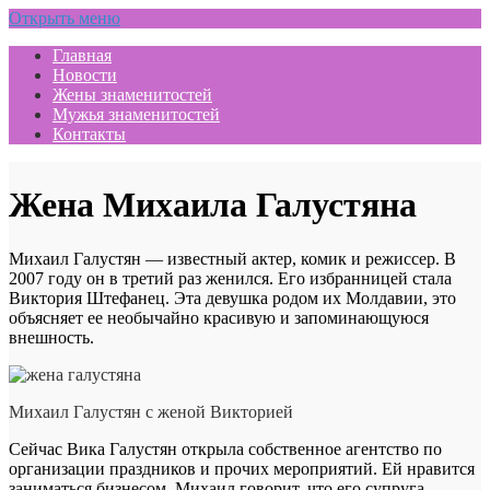
Открыть меню
Главная
Новости
Жены знаменитостей
Мужья знаменитостей
Контакты
Жена Михаила Галустяна
Михаил Галустян — известный актер, комик и режиссер. В
2007 году он в третий раз женился. Его избранницей стала
Виктория Штефанец. Эта девушка родом их Молдавии, это
объясняет ее необычайно красивую и запоминающуюся
внешность.
Михаил Галустян с женой Викторией
Сейчас Вика Галустян открыла собственное агентство по
организации праздников и прочих мероприятий. Ей нравится
заниматься бизнесом. Михаил говорит, что его супруга