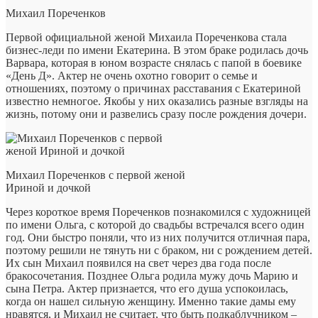
Михаил Пореченков
Первой официальной женой Михаила Пореченкова стала
бизнес-леди по имени Екатерина. В этом браке родилась дочь
Варвара, которая в юном возрасте снялась с папой в боевике
«День Д». Актер не очень охотно говорит о семье и
отношениях, поэтому о причинах расставания с Екатериной
известно немногое. Якобы у них оказались разные взгляды на
жизнь, потому они и развелись сразу после рождения дочери.
Михаил Пореченков с первой женой
Ириной и дочкой
Через короткое время Пореченков познакомился с художницей
по имени Ольга, с которой до свадьбы встречался всего один
год. Они быстро поняли, что из них получится отличная пара,
поэтому решили не тянуть ни с браком, ни с рождением детей.
Их сын Михаил появился на свет через два года после
бракосочетания. Позднее Ольга родила мужу дочь Марию и
сына Петра. Актер признается, что его душа успокоилась,
когда он нашел сильную женщину. Именно такие дамы ему
нравятся, и Михаил не считает, что быть подкаблучником –