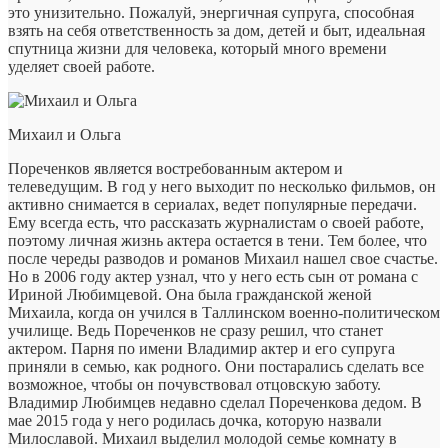
это унизительно. Пожалуй, энергичная супруга, способная
взять на себя ответственность за дом, детей и быт, идеальная
спутница жизни для человека, который много времени
уделяет своей работе.
Михаил и Ольга
Пореченков является востребованным актером и
телеведущим. В год у него выходит по несколько фильмов, он
активно снимается в сериалах, ведет популярные передачи.
Ему всегда есть, что рассказать журналистам о своей работе,
поэтому личная жизнь актера остается в тени. Тем более, что
после череды разводов и романов Михаил нашел свое счастье.
Но в 2006 году актер узнал, что у него есть сын от романа с
Ириной Любимцевой. Она была гражданской женой
Михаила, когда он учился в Таллинском военно-политическом
училище. Ведь Пореченков не сразу решил, что станет
актером. Парня по имени Владимир актер и его супруга
приняли в семью, как родного. Они постарались сделать все
возможное, чтобы он почувствовал отцовскую заботу.
Владимир Любимцев недавно сделал Пореченкова дедом. В
мае 2015 года у него родилась дочка, которую назвали
Милославой. Михаил выделил молодой семье комнату в